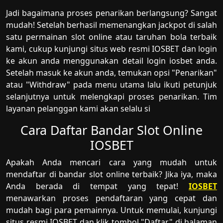
Jadi bagaimana proses penarikan berlangsung? Sangat
mudah! Setelah berhasil memenangkan jackpot di salah
satu permainan slot online atau taruhan bola terbaik
kami, cukup kunjungi situs web resmi IOSBET dan login
ke akun anda menggunakan detail login iosbet anda.
Setelah masuk ke akun anda, temukan opsi "Penarikan"
atau "Withdraw" pada menu utama lalu ikuti petunjuk
selanjutnya untuk melengkapi proses penarikan. Tim
layanan pelanggan kami akan selalu si
Cara Daftar Bandar Slot Online
IOSBET
Apakah Anda mencari cara yang mudah untuk
mendaftar di bandar slot online terbaik? Jika iya, maka
Anda berada di tempat yang tepat!
IOSBET
menawarkan proses pendaftaran yang cepat dan
mudah bagi para pemainnya. Untuk memulai, kunjungi
situs resmi IOSBET dan klik tombol "Daftar" di halaman