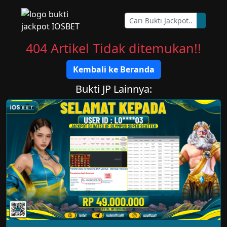
404 Artikel Tidak ditemukan!!
Kembali ke Beranda
Bukti JP Lainnya: