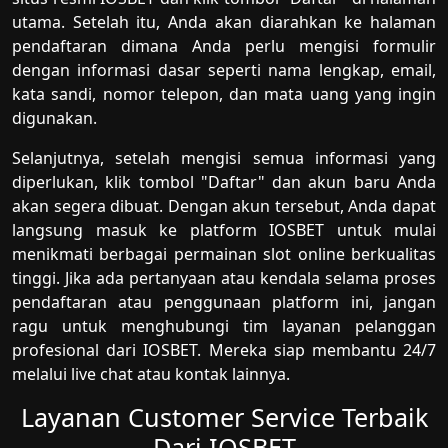
utama. Setelah itu, Anda akan diarahkan ke halaman
pendaftaran dimana Anda perlu mengisi formulir
dengan informasi dasar seperti nama lengkap, email,
kata sandi, nomor telepon, dan mata uang yang ingin
digunakan.
Selanjutnya, setelah mengisi semua informasi yang
diperlukan, klik tombol "Daftar" dan akun baru Anda
akan segera dibuat. Dengan akun tersebut, Anda dapat
langsung masuk ke platform IOSBET untuk mulai
menikmati berbagai permainan slot online berkualitas
tinggi. Jika ada pertanyaan atau kendala selama proses
pendaftaran atau penggunaan platform ini, jangan
ragu untuk menghubungi tim layanan pelanggan
profesional dari IOSBET. Mereka siap membantu 24/7
melalui live chat atau kontak lainnya.
Layanan Customer Service Terbaik
Dari IOSBET