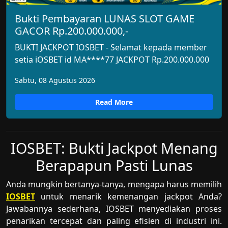
Bukti Pembayaran LUNAS SLOT GAME
GACOR Rp.200.000.000,-
BUKTI JACKPOT IOSBET - Selamat kepada member
setia iOSBET id MA****77 JACKPOT Rp.200.000.000
Sabtu, 08 Agustus 2026
Read More
IOSBET: Bukti Jackpot Menang
Berapapun Pasti Lunas
Anda mungkin bertanya-tanya, mengapa harus memilih
IOSBET
untuk menarik kemenangan jackpot Anda?
Jawabannya sederhana, IOSBET menyediakan proses
penarikan tercepat dan paling efisien di industri ini.