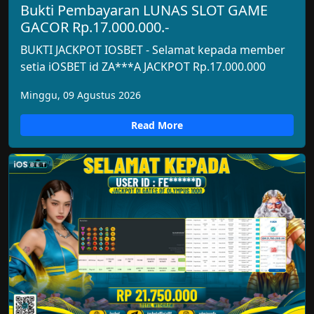
Bukti Pembayaran LUNAS SLOT GAME
GACOR Rp.17.000.000.-
BUKTI JACKPOT IOSBET - Selamat kepada member
setia iOSBET id ZA***A JACKPOT Rp.17.000.000
Minggu, 09 Agustus 2026
Read More