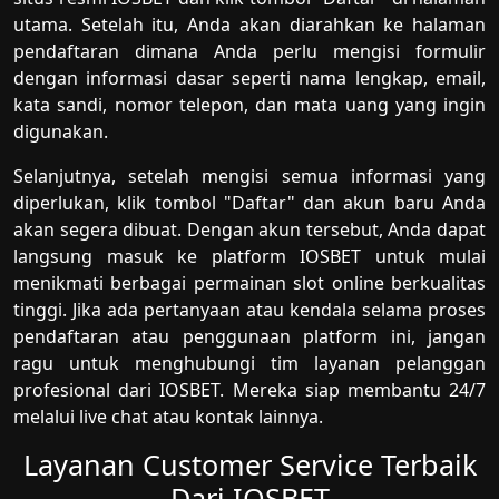
utama. Setelah itu, Anda akan diarahkan ke halaman
pendaftaran dimana Anda perlu mengisi formulir
dengan informasi dasar seperti nama lengkap, email,
kata sandi, nomor telepon, dan mata uang yang ingin
digunakan.
Selanjutnya, setelah mengisi semua informasi yang
diperlukan, klik tombol "Daftar" dan akun baru Anda
akan segera dibuat. Dengan akun tersebut, Anda dapat
langsung masuk ke platform IOSBET untuk mulai
menikmati berbagai permainan slot online berkualitas
tinggi. Jika ada pertanyaan atau kendala selama proses
pendaftaran atau penggunaan platform ini, jangan
ragu untuk menghubungi tim layanan pelanggan
profesional dari IOSBET. Mereka siap membantu 24/7
melalui live chat atau kontak lainnya.
Layanan Customer Service Terbaik
Dari IOSBET