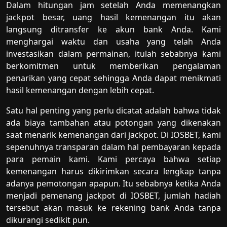
Dalam hitungan jam setelah Anda memenangkan
jackpot besar, uang hasil kemenangan itu akan
langsung ditransfer ke akun bank Anda. Kami
menghargai waktu dan usaha yang telah Anda
investasikan dalam permainan, itulah sebabnya kami
berkomitmen untuk memberikan pengalaman
penarikan yang cepat sehingga Anda dapat menikmati
hasil kemenangan dengan lebih cepat.
Satu hal penting yang perlu dicatat adalah bahwa tidak
ada biaya tambahan atau potongan yang dikenakan
saat menarik kemenangan dari jackpot. Di IOSBET, kami
sepenuhnya transparan dalam hal pembayaran kepada
para pemain kami. Kami percaya bahwa setiap
kemenangan harus dikirimkan secara lengkap tanpa
adanya pemotongan apapun. Itu sebabnya ketika Anda
menjadi pemenang jackpot di IOSBET, jumlah hadiah
tersebut akan masuk ke rekening bank Anda tanpa
dikurangi sedikit pun.