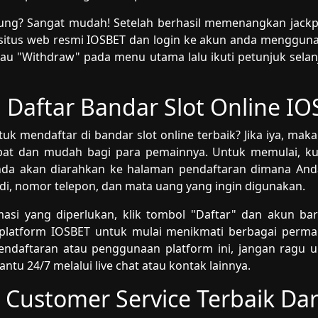
ung? Sangat mudah! Setelah berhasil memenangkan jackpot
 situs web resmi IOSBET dan login ke akun anda menggunak
au "Withdraw" pada menu utama lalu ikuti petunjuk sela
 Daftar Bandar Slot Online I
 mendaftar di bandar slot online terbaik? Jika iya, mak
at dan mudah bagi para pemainnya. Untuk memulai, kunj
Anda akan diarahkan ke halaman pendaftaran dimana And
ndi, nomor telepon, dan mata uang yang ingin digunakan.
rmasi yang diperlukan, klik tombol "Daftar" dan akun b
latform IOSBET untuk mulai menikmati berbagai permainan
endaftaran atau penggunaan platform ini, jangan ragu
tu 24/7 melalui live chat atau kontak lainnya.
 Customer Service Terbaik Dar