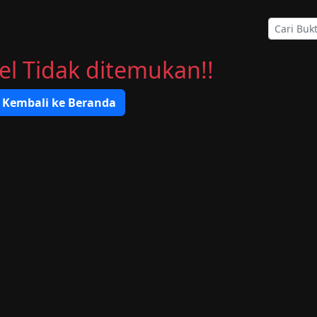
kel Tidak ditemukan!!
Kembali ke Beranda