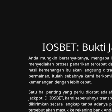
IOSBET: Bukti
Anda mungkin bertanya-tanya, mengapa
menyediakan proses penarikan tercepat dan
hasil kemenangan itu akan langsung ditr
permainan, itulah sebabnya kami berkom
kemenangan dengan lebih cepat.
Satu hal penting yang perlu dicatat ada
jackpot. Di IOSBET, kami sepenuhnya tran
dikirimkan secara lengkap tanpa adanya 
tersebut akan masuk ke rekening bank Anda