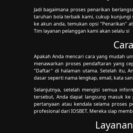
Jadi bagaimana proses penarikan berlangs
taruhan bola terbaik kami, cukup kunjungi
ke akun anda, temukan opsi "Penarikan" at
Tim layanan pelanggan kami akan selalu si
Cara
Apakah Anda mencari cara yang mudah untuk
menawarkan proses pendaftaran yang cep
"Daftar" di halaman utama. Setelah itu, 
dasar seperti nama lengkap, email, kata sa
Selanjutnya, setelah mengisi semua info
tersebut, Anda dapat langsung masuk ke p
pertanyaan atau kendala selama proses p
profesional dari IOSBET. Mereka siap memban
Layanan