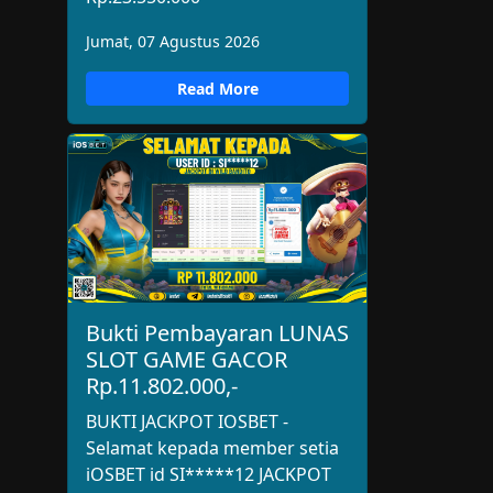
Jumat, 07 Agustus 2026
Read More
Bukti Pembayaran LUNAS
SLOT GAME GACOR
Rp.11.802.000,-
BUKTI JACKPOT IOSBET -
Selamat kepada member setia
iOSBET id SI*****12 JACKPOT