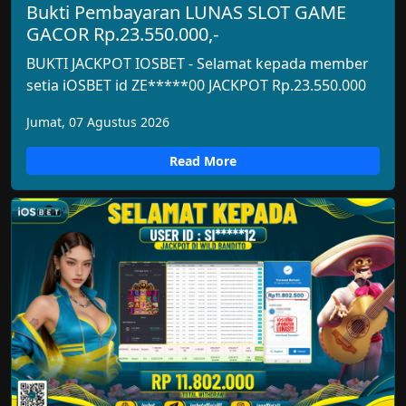
Bukti Pembayaran LUNAS SLOT GAME
GACOR Rp.23.550.000,-
BUKTI JACKPOT IOSBET - Selamat kepada member
setia iOSBET id ZE*****00 JACKPOT Rp.23.550.000
Jumat, 07 Agustus 2026
Read More