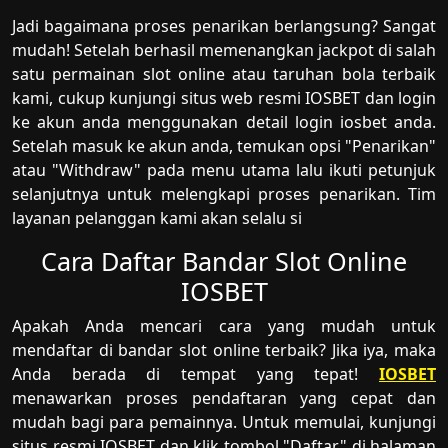
Jadi bagaimana proses penarikan berlangsung? Sangat
mudah! Setelah berhasil memenangkan jackpot di salah
satu permainan slot online atau taruhan bola terbaik
kami, cukup kunjungi situs web resmi IOSBET dan login
ke akun anda menggunakan detail login iosbet anda.
Setelah masuk ke akun anda, temukan opsi "Penarikan"
atau "Withdraw" pada menu utama lalu ikuti petunjuk
selanjutnya untuk melengkapi proses penarikan. Tim
layanan pelanggan kami akan selalu si
Cara Daftar Bandar Slot Online
IOSBET
Apakah Anda mencari cara yang mudah untuk
mendaftar di bandar slot online terbaik? Jika iya, maka
Anda berada di tempat yang tepat!
IOSBET
menawarkan proses pendaftaran yang cepat dan
mudah bagi para pemainnya. Untuk memulai, kunjungi
situs resmi IOSBET dan klik tombol "Daftar" di halaman