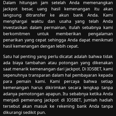
Dalam hitungan jam setelah Anda memenangkan
jackpot besar, uang hasil kemenangan itu akan
langsung ditransfer ke akun bank Anda. Kami
menghargai waktu dan usaha yang telah Anda
investasikan dalam permainan, itulah sebabnya kami
berkomitmen untuk memberikan pengalaman
penarikan yang cepat sehingga Anda dapat menikmati
hasil kemenangan dengan lebih cepat.
Satu hal penting yang perlu dicatat adalah bahwa tidak
ada biaya tambahan atau potongan yang dikenakan
saat menarik kemenangan dari jackpot. Di IOSBET, kami
sepenuhnya transparan dalam hal pembayaran kepada
para pemain kami. Kami percaya bahwa setiap
kemenangan harus dikirimkan secara lengkap tanpa
adanya pemotongan apapun. Itu sebabnya ketika Anda
menjadi pemenang jackpot di IOSBET, jumlah hadiah
tersebut akan masuk ke rekening bank Anda tanpa
dikurangi sedikit pun.