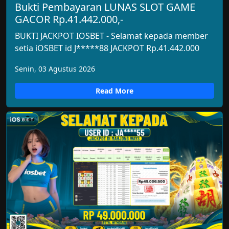
Bukti Pembayaran LUNAS SLOT GAME
GACOR Rp.41.442.000,-
BUKTI JACKPOT IOSBET - Selamat kepada member
setia iOSBET id J*****88 JACKPOT Rp.41.442.000
Senin, 03 Agustus 2026
Read More