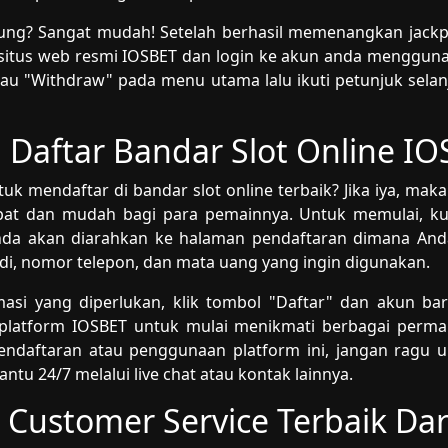
ung? Sangat mudah! Setelah berhasil memenangkan jackpot
 situs web resmi IOSBET dan login ke akun anda menggunak
au "Withdraw" pada menu utama lalu ikuti petunjuk sela
 Daftar Bandar Slot Online I
 mendaftar di bandar slot online terbaik? Jika iya, mak
at dan mudah bagi para pemainnya. Untuk memulai, kunj
Anda akan diarahkan ke halaman pendaftaran dimana And
ndi, nomor telepon, dan mata uang yang ingin digunakan.
rmasi yang diperlukan, klik tombol "Daftar" dan akun b
latform IOSBET untuk mulai menikmati berbagai permainan
endaftaran atau penggunaan platform ini, jangan ragu
tu 24/7 melalui live chat atau kontak lainnya.
 Customer Service Terbaik Dar