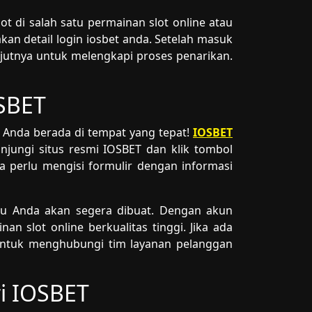
 di salah satu permainan slot online atau
an detail login iosbet anda. Setelah masuk
njutnya untuk melengkapi proses penarikan.
OSBET
a Anda berada di tempat yang tepat!
IOSBET
ungi situs resmi IOSBET dan klik tombol
a perlu mengisi formulir dengan informasi
aru Anda akan segera dibuat. Dengan akun
 slot online berkualitas tinggi. Jika ada
 untuk menghubungi tim layanan pelanggan
i IOSBET