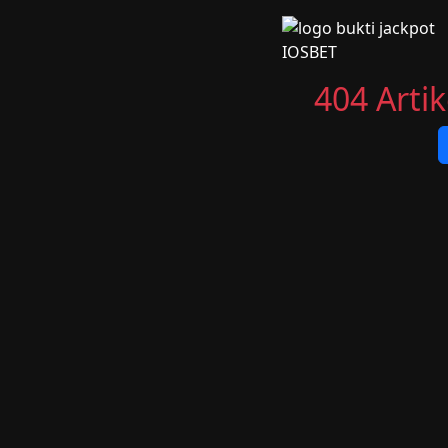
404 Arti